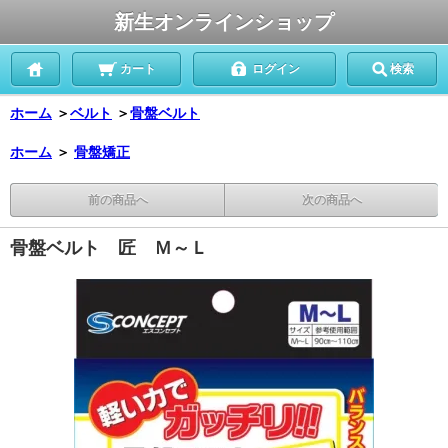
新生オンラインショップ
カート
ログイン
検索
ホーム
＞
ベルト
＞
骨盤ベルト
ホーム
＞
骨盤矯正
前の商品へ
次の商品へ
骨盤ベルト 匠 Ｍ～Ｌ