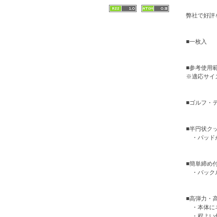
弊社で好評
■一枚入
■参考使用
※適応サイ
■ゴルフ・
■半円状ク
・パッドが
■簡単締め
・バックル
■高弾力・
・本体にネ
・程よい伸