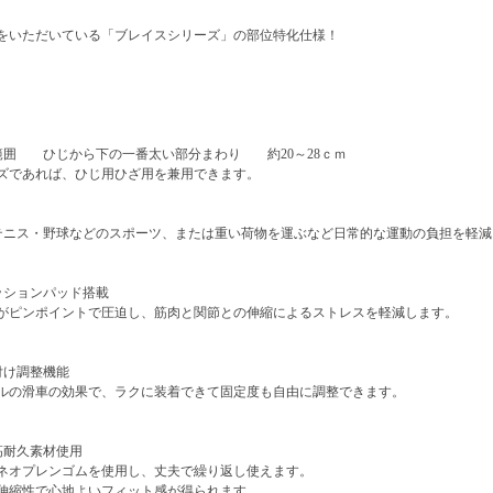
をいただいている「ブレイスシリーズ」の部位特化仕様！
範囲 ひじから下の一番太い部分まわり 約20～28ｃｍ
ズであれば、ひじ用ひざ用を兼用できます。
テニス・野球などのスポーツ、または重い荷物を運ぶなど日常的な運動の負担を軽
ッションパッド搭載
ピンポイントで圧迫し、筋肉と関節との伸縮によるストレスを軽減します。
付け調整機能
の滑車の効果で、ラクに装着できて固定度も自由に調整できます。
高耐久素材使用
オプレンゴムを使用し、丈夫で繰り返し使えます。
縮性で心地よいフィット感が得られます。