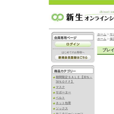
ホーム
>
サ
ホーム
>
保
ブレ
はじめてのお客様へ
期間限定ＳＡＬＥ【30％～
50％ＯＦＦ】
マスク
サポーター
ベルト
ネット包帯
ソックス
サニタリーショーツ