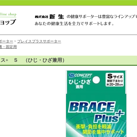
ポーター
>
ブレイスプラスサポーター
護・固定用
イス+ Ｓ （ひじ・ひざ兼用）