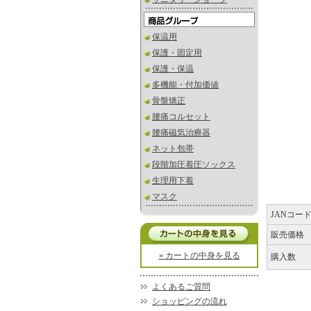
保温用
保護・固定用
保護・保温
多機能・付加価値
骨盤矯正
腰痛コルセット
腰痛磁気治療器
ネット包帯
段階加圧着圧ソックス
生理用下着
マスク
JANコー
販売価格
» カートの中身を見る
購入数
よくあるご質問
ショッピングの流れ