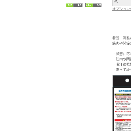
色
オプション
着脱・調整
筋肉や関節
・状態に応
・筋肉や関
・吸汗速乾
・洗って繰