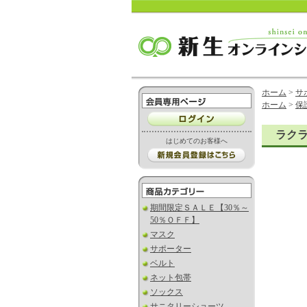
ホーム
>
サ
ホーム
>
保
ラク
はじめてのお客様へ
期間限定ＳＡＬＥ【30％～
50％ＯＦＦ】
マスク
サポーター
ベルト
ネット包帯
ソックス
サニタリーショーツ