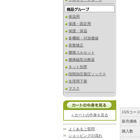
保温用
保護・固定用
保護・保温
多機能・付加価値
骨盤矯正
腰痛コルセット
腰痛磁気治療器
ネット包帯
段階加圧着圧ソックス
生理用下着
マスク
JANコー
» カートの中身を見る
販売価格
よくあるご質問
購入数
ショッピングの流れ