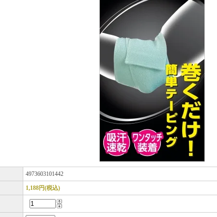
ド
4973603101442
1,188円(税込)