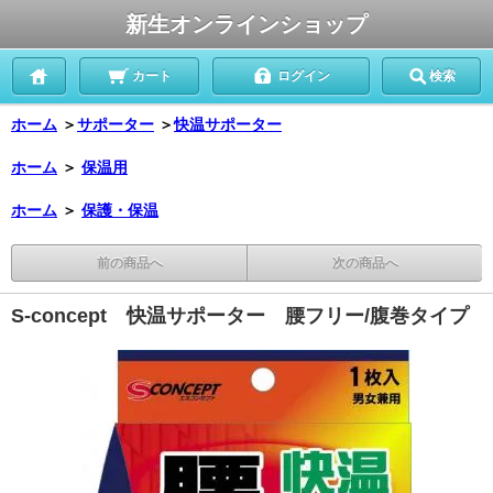
新生オンラインショップ
カート
ログイン
検索
ホーム
＞
サポーター
＞
快温サポーター
ホーム
＞
保温用
ホーム
＞
保護・保温
前の商品へ
次の商品へ
S-concept 快温サポーター 腰フリー/腹巻タイプ