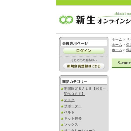
ホーム
>
サ
ホーム
>
保
ホーム
>
保
はじめてのお客様へ
S-c
期間限定ＳＡＬＥ【30％～
50％ＯＦＦ】
マスク
サポーター
ベルト
ネット包帯
ソックス
サニタリーショーツ