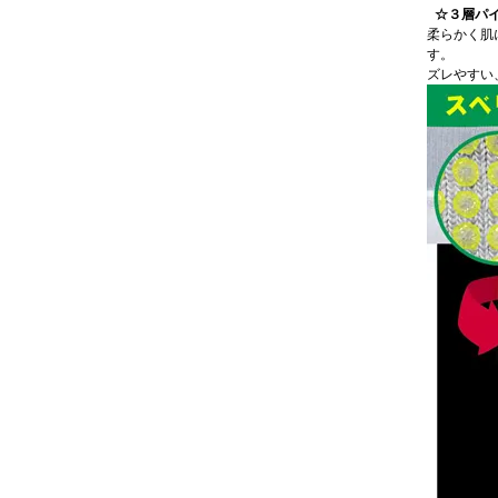
☆３層パ
柔らかく肌
す。
ズレやすい