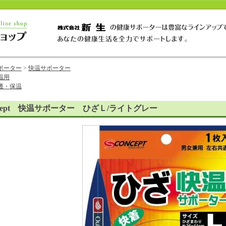
ポーター
>
快温サポーター
温用
護・保温
oncept 快温サポーター ひざＬ/ライトグレー