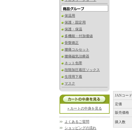
保温用
保護・固定用
保護・保温
多機能・付加価値
骨盤矯正
腰痛コルセット
腰痛磁気治療器
ネット包帯
段階加圧着圧ソックス
生理用下着
マスク
JANコー
定価
» カートの中身を見る
販売価格
よくあるご質問
購入数
ショッピングの流れ