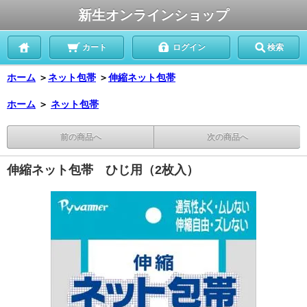
新生オンラインショップ
カート
ログイン
検索
ホーム
＞
ネット包帯
＞
伸縮ネット包帯
ホーム
＞
ネット包帯
前の商品へ
次の商品へ
伸縮ネット包帯 ひじ用（2枚入）