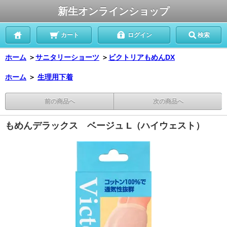
新生オンラインショップ
カート
ログイン
検索
ホーム
＞
サニタリーショーツ
＞
ビクトリアもめんDX
ホーム
＞
生理用下着
前の商品へ
次の商品へ
もめんデラックス ベージュ L（ハイウェスト）