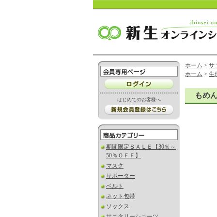
ホーム
>
サ
ホーム
>
生
もめん
はじめてのお客様へ
期間限定ＳＡＬＥ【30％～
50％ＯＦＦ】
マスク
サポーター
ベルト
ネット包帯
ソックス
サニタリーショーツ