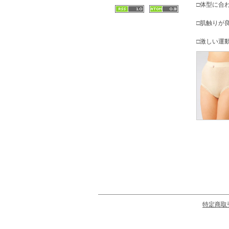
□体型に合
□肌触りが
□激しい運
特定商取