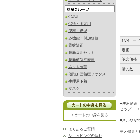
保温用
保護・固定用
保護・保温
多機能・付加価値
JANコー
骨盤矯正
定価
腰痛コルセット
販売価格
腰痛磁気治療器
ネット包帯
購入数
段階加圧着圧ソックス
生理用下着
マスク
■使用範囲
ヒップ 10
» カートの中身を見る
■さわやか
よくあるご質問
美と健康と
ショッピングの流れ