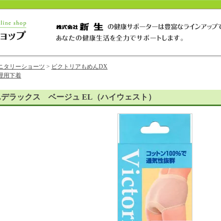
ニタリーショーツ
>
ビクトリアもめんDX
理用下着
デラックス ベージュ EL（ハイウェスト）