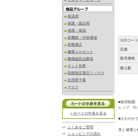
保温用
保護・固定用
保護・保温
多機能・付加価値
JANコー
骨盤矯正
定価
腰痛コルセット
販売価格
腰痛磁気治療器
ネット包帯
購入数
段階加圧着圧ソックス
生理用下着
マスク
■使用範囲
ヒップ 85
» カートの中身を見る
■さわやか
よくあるご質問
美と健康と
ショッピングの流れ