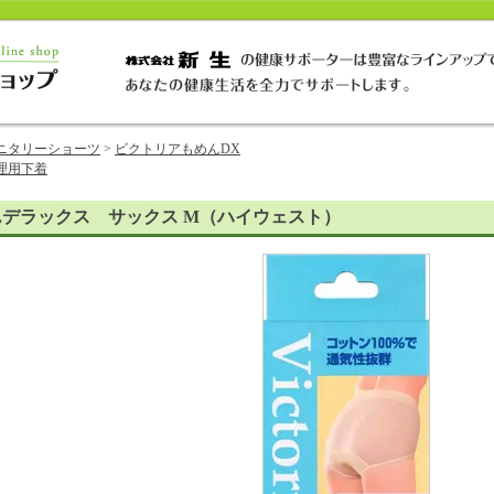
ニタリーショーツ
>
ビクトリアもめんDX
理用下着
んデラックス サックス M（ハイウェスト）