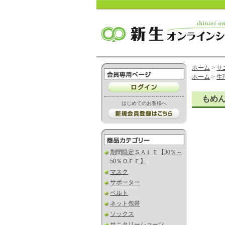
ホーム
>
サ
ホーム
>
生
もめ
はじめてのお客様へ
期間限定ＳＡＬＥ【30％～
50％ＯＦＦ】
マスク
サポーター
ベルト
ネット包帯
ソックス
サニタリーショーツ