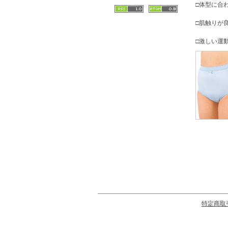
□体型に合
□肌触りが
□激しい運
特定商取