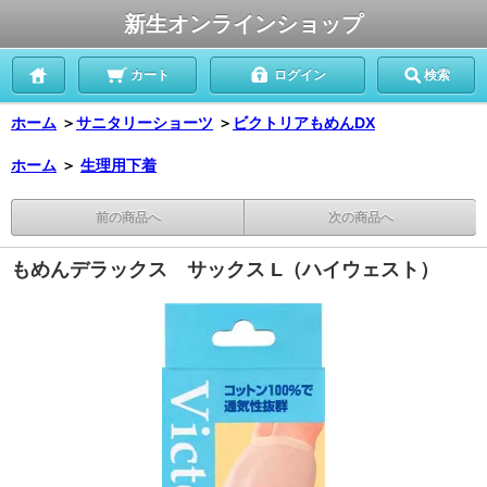
新生オンラインショップ
カート
ログイン
検索
ホーム
＞
サニタリーショーツ
＞
ビクトリアもめんDX
ホーム
＞
生理用下着
前の商品へ
次の商品へ
もめんデラックス サックス L（ハイウェスト）