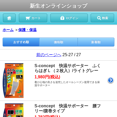
新生オンラインショップ
カート
ログイン
検索
ホーム
＞
保護・保温
おすすめ順
価格順
新着順
前のページへ
25-27 / 27
S-concept 快温サポーター ふく
らはぎＬ（２枚入）/ライトグレー
1,980円(税込)
着け心地の良さを追究したオールシーズン使用できる保
温サポーター
S-concept 快温サポーター 腰フ
リー/腹巻タイプ