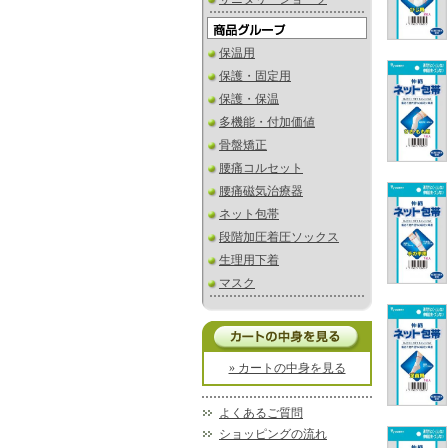
保温用
保護・固定用
保護・保温
多機能・付加価値
骨盤矯正
腰痛コルセット
腰痛磁気治療器
ネット包帯
段階加圧着圧ソックス
生理用下着
マスク
» カートの中身を見る
よくあるご質問
ショッピングの流れ