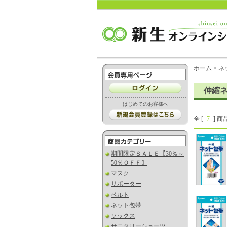
ホーム
>
ネ
伸縮
はじめてのお客様へ
全 [
7
] 商
期間限定ＳＡＬＥ【30％～
50％ＯＦＦ】
マスク
サポーター
ベルト
ネット包帯
ソックス
サニタリーショーツ